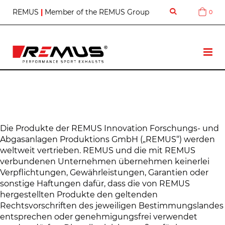
S
REMUS
|
Member of the REMUS Group
0
Cart
k
i
p
t
T
o
o
C
g
o
g
n
l
t
e
e
N
n
a
t
Die Produkte der REMUS Innovation Forschungs- und
v
Abgasanlagen Produktions GmbH („REMUS“) werden
weltweit vertrieben. REMUS und die mit REMUS
verbundenen Unternehmen übernehmen keinerlei
Verpflichtungen, Gewährleistungen, Garantien oder
sonstige Haftungen dafür, dass die von REMUS
hergestellten Produkte den geltenden
Rechtsvorschriften des jeweiligen Bestimmungslandes
entsprechen oder genehmigungsfrei verwendet